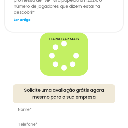
promessa de “VIP” vira papelão Em 2024, o
número de jogadores que dizem estar “a
descobrir”
Ler artigo
CARREGAR MAIS
Solicite uma avaliação grátis agora
mesmo para a sua empresa