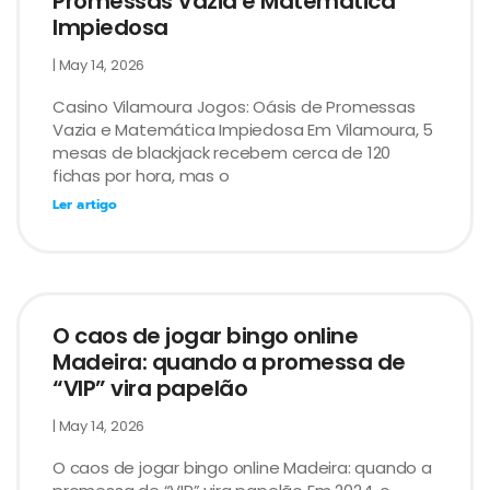
Promessas Vazia e Matemática
Impiedosa
May 14, 2026
Casino Vilamoura Jogos: Oásis de Promessas
Vazia e Matemática Impiedosa Em Vilamoura, 5
mesas de blackjack recebem cerca de 120
fichas por hora, mas o
Ler artigo
O caos de jogar bingo online
Madeira: quando a promessa de
“VIP” vira papelão
May 14, 2026
O caos de jogar bingo online Madeira: quando a