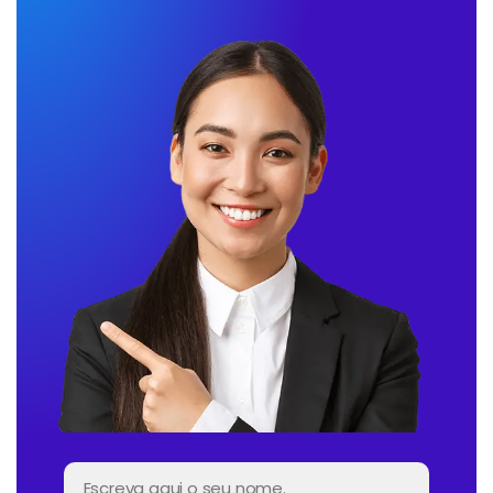
Fique tranquilho(a) não praticamos spam!