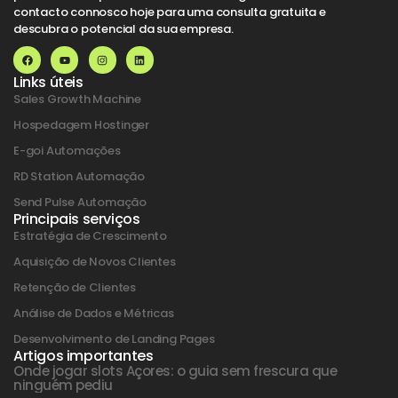
contacto connosco hoje para uma consulta gratuita e
descubra o potencial da sua empresa.
Links úteis
Sales Growth Machine
Hospedagem Hostinger
E-goi Automações
RD Station Automação
Send Pulse Automação
Principais serviços
Estratégia de Crescimento
Aquisição de Novos Clientes
Retenção de Clientes
Análise de Dados e Métricas
Desenvolvimento de Landing Pages
Artigos importantes
Onde jogar slots Açores: o guia sem frescura que
ninguém pediu