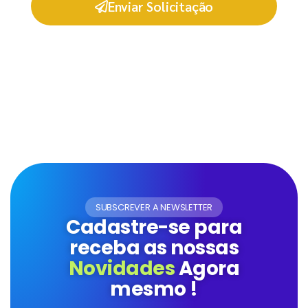
Enviar Solicitação
SUBSCREVER A NEWSLETTER
Cadastre-se para
receba as nossas
Novidades
Agora
mesmo !