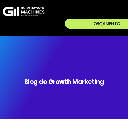
ORÇAMENTO
Blog do Growth Marketing