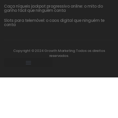
Caça níqueis jackpot progressivo online: o mito do
ganho fácil que ninguém conta
Slots para telemóvel: o caos digital que ninguém te
conta
Copyright © 2024 Growth Marketing Todos os direitos
reservados.