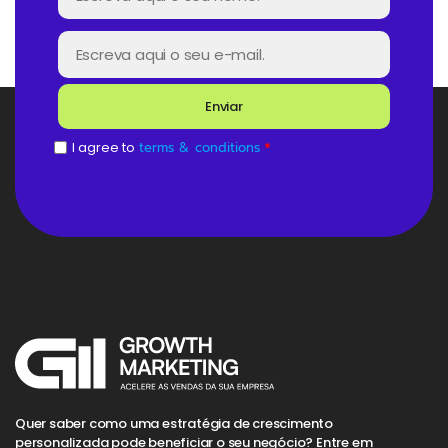
Enviar
I agree to
terms & conditions
*
Quer saber como uma estratégia de crescimento
personalizada pode beneficiar o seu negócio? Entre em