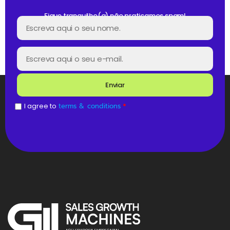
Fique tranquilho(a) não praticamos spam!
Enviar
I agree to
terms & conditions
*