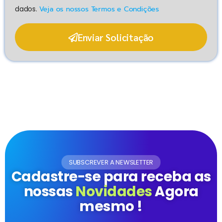
dados.
Veja os nossos Termos e Condições
Enviar Solicitação
SUBSCREVER A NEWSLETTER
Cadastre-se para receba as
nossas
Novidades
Agora
mesmo !