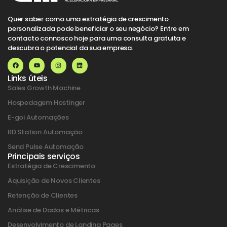
Quer saber como uma estratégia de crescimento
personalizada pode beneficiar o seu negócio? Entre em
contacto connosco hoje para uma consulta gratuita e
descubra o potencial da sua empresa.
Links úteis
Sales Growth Machine
Hospedagem Hostinger
E-goi Automações
RD Station Automação
Send Pulse Automação
Principais serviços
Estratégia de Crescimento
Aquisição de Novos Clientes
Retenção de Clientes
Análise de Dados e Métricas
Desenvolvimento de Landing Pages