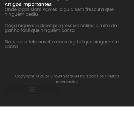
Artigos importantes
Onde jogar slots Açores: o guia sem frescura que
ninguém pediu
Caça níqueis jackpot progressivo online: o mito do
ganho fácil que ninguém conta
Slots para telemóvel: o caos digital que ninguém te
conta
Copyright © 2024 Growth Marketing Todos os direitos
reservados.