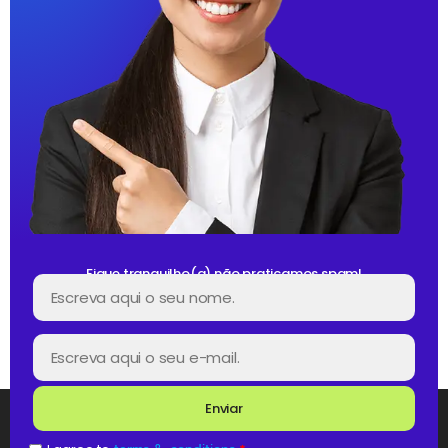
Fique tranquilho(a) não praticamos spam!
Enviar