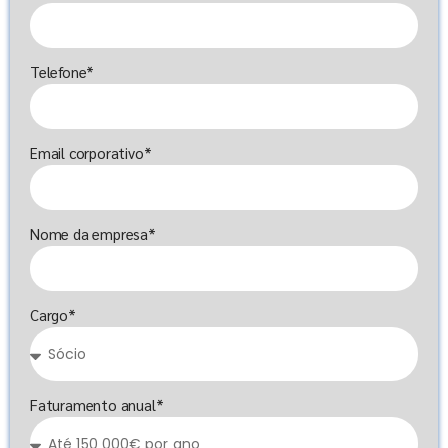
Telefone*
Email corporativo*
Nome da empresa*
Cargo*
Faturamento anual*