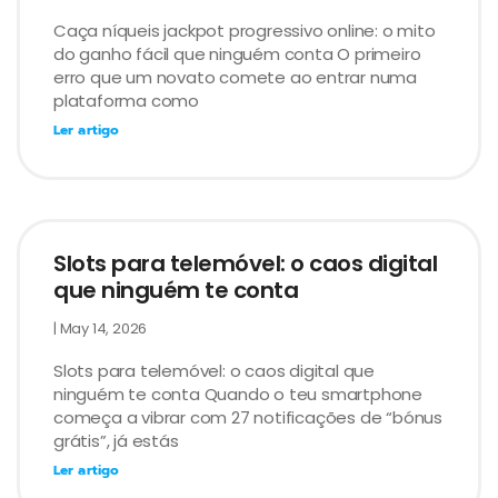
Caça níqueis jackpot progressivo online: o mito
do ganho fácil que ninguém conta O primeiro
erro que um novato comete ao entrar numa
plataforma como
Ler artigo
Slots para telemóvel: o caos digital
que ninguém te conta
May 14, 2026
Slots para telemóvel: o caos digital que
ninguém te conta Quando o teu smartphone
começa a vibrar com 27 notificações de “bónus
grátis”, já estás
Ler artigo