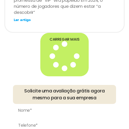
promessa de “VIP” vira papelão Em 2024, o
número de jogadores que dizem estar “a
descobrir”
Ler artigo
CARREGAR MAIS
Solicite uma avaliação grátis agora
mesmo para a sua empresa